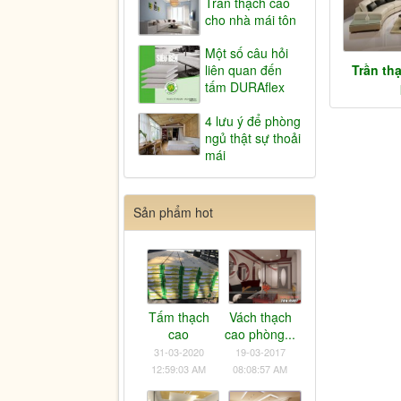
Trần thạch cao
cho nhà mái tôn
Một số câu hỏi
Trần th
liên quan đến
tấm DURAflex
4 lưu ý để phòng
ngủ thật sự thoải
mái
Sản phẩm hot
Tấm thạch
Vách thạch
cao
cao phòng...
31-03-2020
19-03-2017
12:59:03 AM
08:08:57 AM