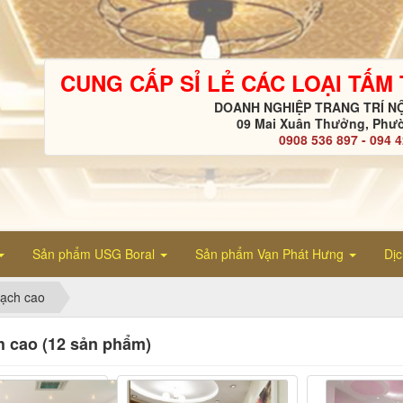
CUNG CẤP SỈ LẺ CÁC LOẠI TẤM
DOANH NGHIỆP TRANG TRÍ NỘ
09 Mai Xuân Thưởng, Phườ
0908 536 897 - 094 
Sản phẩm USG Boral
Sản phẩm Vạn Phát Hưng
Dị
hạch cao
h cao (12 sản phẩm)