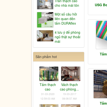
Trần thạch cao
USG Bo
cho nhà mái tôn
Một số câu hỏi
liên quan đến
tấm DURAflex
4 lưu ý để phòng
ngủ thật sự thoải
mái
Tấm
Sản phẩm hot
Tấm thạch
Vách thạch
cao
cao phòng...
31-03-2020
19-03-2017
12:59:03 AM
08:08:57 AM
Tấm