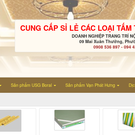
CUNG CẤP SỈ LẺ CÁC LOẠI TẤM
DOANH NGHIỆP TRANG TRÍ NỘ
09 Mai Xuân Thưởng, Phườ
0908 536 897 - 094 
Sản phẩm USG Boral
Sản phẩm Vạn Phát Hưng
Dị