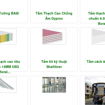
 Tường BASI
Tấm Thạch Cao Chống
Tấm thạch
Ẩm Gyproc
chuẩn 9.
Boral
ạch cao tiêu
Tấm lõi kỹ thuật
Tấm cách 
n 15MM USG
Shaftliner
Boral...