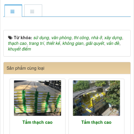
Từ khóa:
sử dụng
,
văn phòng
,
thi công
,
nhà ở
,
xây dựng
,
thạch cao
,
trang trí
,
thiết kế
,
không gian
,
giải quyết
,
vấn đề
,
khuyết điểm
Sản phẩm cùng loại
Tấm thạch cao
Tấm thạch cao