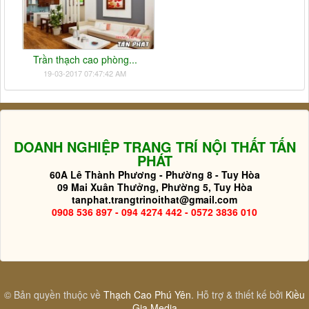
Trần thạch cao phòng...
19-03-2017 07:47:42 AM
DOANH NGHIỆP TRANG TRÍ NỘI THẤT TẤN
PHÁT
60A Lê Thành Phương - Phường 8 - Tuy Hòa
09 Mai Xuân Thưởng, Phường 5, Tuy Hòa
tanphat.trangtrinoithat@gmail.com
0908 536 897 - 094 4274 442 - 0572 3836 010
© Bản quyền thuộc về
Thạch Cao Phú Yên
. Hỗ trợ & thiết kế bởi
Kiều
Gia Media