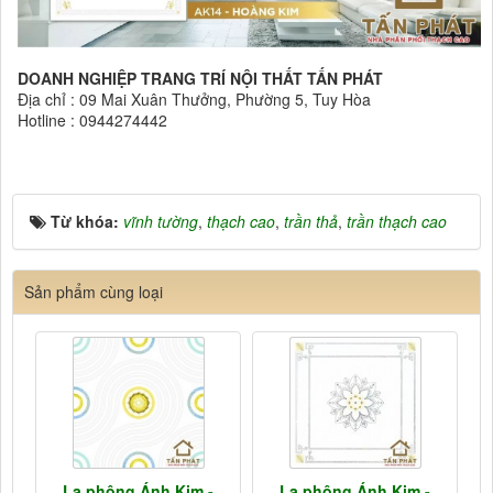
DOANH NGHIỆP TRANG TRÍ NỘI THẤT TẤN PHÁT
Địa chỉ : 09 Mai Xuân Thưởng, Phường 5, Tuy Hòa
Hotline : 0944274442
Từ khóa:
vĩnh tường
,
thạch cao
,
trần thả
,
trần thạch cao
Sản phẩm cùng loại
La phông Ánh Kim -
La phông Ánh Kim -