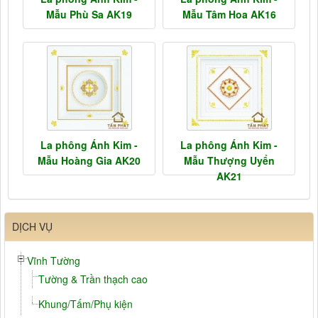
Mẫu Phù Sa AK19
Mẫu Tâm Hoa AK16
La phông Ánh Kim -
La phông Ánh Kim -
Mẫu Hoàng Gia AK20
Mẫu Thượng Uyển
AK21
DỊCH VỤ
Vĩnh Tường
Tường & Trần thạch cao
Khung/Tấm/Phụ kiện